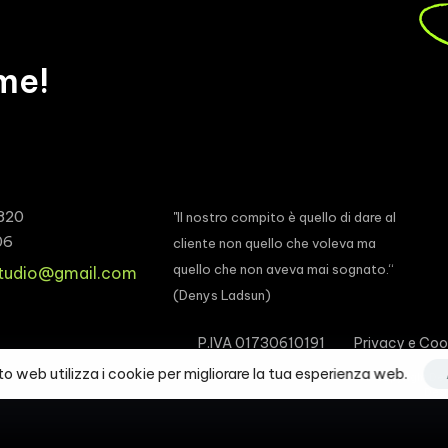
me!
820
"Il nostro compito è quello di dare al
06
cliente non quello che voleva ma
quello che non aveva mai sognato.“
studio@gmail.com
(Denys Ladsun)
P.IVA 01730610191
Privacy e Coo
o web utilizza i cookie per migliorare la tua esperienza web.
© Copyright De
Desi