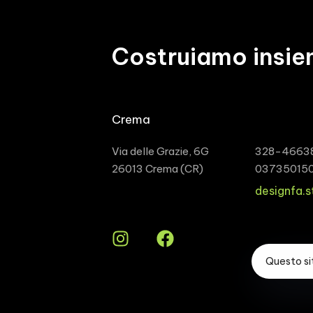
Costruiamo insie
Crema
Via delle Grazie, 6G
328-4663
26013 Crema (CR)
03735015
designfa.
Questo sit