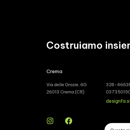
Costruiamo insie
Crema
Via delle Grazie, 6G
328-4663
26013 Crema (CR)
03735015
designfa.