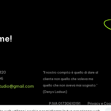
me!
820
"Il nostro compito è quello di dare al
06
cliente non quello che voleva ma
quello che non aveva mai sognato.“
studio@gmail.com
(Denys Ladsun)
P.IVA 01730610191
Privacy e Coo