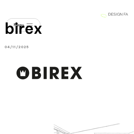
birex
Menu
04/11/2025