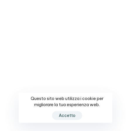
architecture@liquid.com
CALL US DIRECTLY
(123) 567 8901
2021 Hub. All images are for demo purposes only.
info@liquid-themes.com
Questo sito web utilizza i cookie per
migliorare la tua esperienza web.
Accetto